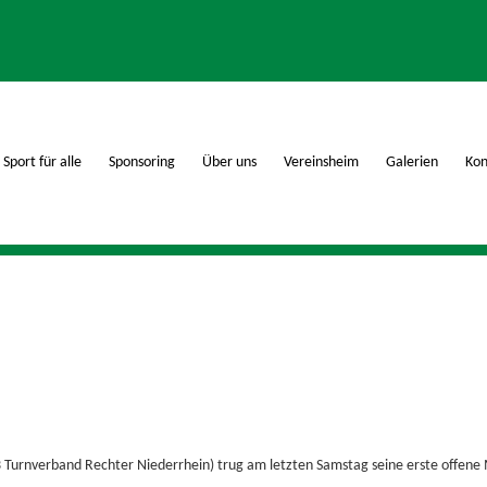
Sport für alle
Sponsoring
Über uns
Vereinsheim
Galerien
Kon
urnverband Rechter Niederrhein) trug am letzten Samstag seine erste offene 