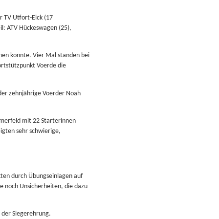
 TV Utfort-Eick (17
il: ATV Hückeswagen (25),
hen konnte. Vier Mal standen bei
rtstützpunkt Voerde die
r der zehnjährige Voerder Noah
hmerfeld mit 22 Starterinnen
eigten sehr schwierige,
ckten durch Übungseinlagen auf
le noch Unsicherheiten, die dazu
i der Siegerehrung.