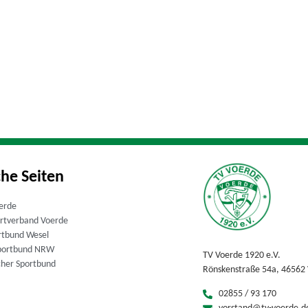
che Seiten
erde
ortverband Voerde
rtbund Wesel
portbund NRW
TV Voerde 1920 e.V.
cher Sportbund
Rönskenstraße 54a, 46562
02855 / 93 170