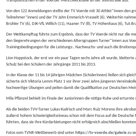
Trampolinturnen in der Voerder Mehrzweckhalle an der Steinstraße aus.
Von den 122 Anmeldungen stellte der TV Voerde mit 30 Athlet*innen den gr
Teilnehmer*innen) und der TV Jahn Emmerich-Vrasselt (6). Weiterhin nahm
Brühler TV (6), DJK-VfL Willich (11), Haaner TV (8), TV Höhenhaus (6), TuS B
Der Wettkampftag führte zum Ergebnis, dass der TV Voerde nicht nur die me
den Siegerehrungen der verschiedenen Altersgruppen Turner*innen aus Voer
Trainingsbedingungen für die Leistungs-, Nachwuchs- und auch die Breitens
Lion Hoppstock, der erst vor ein paar Tagen sechs Jahre alt wurde, kletterte
Schulz bei den Schülern der Jahrgänge 2011 bis 2013.
In der Klasse der 11 bis 14-jährigen Mädchen (Schülerinnen) ließen sich glei
sicherte sich Viktoria Lemm Platz 1 vor ihrer zwei Jahre jüngeren Vereinskol
hochwertige Übungen und peilen damit die Qualifikation zur Deutschen Meis
Mila Pflänzel behielt im Finale der Juniorinnen die nötige Ruhe und erturnte
Als die beiden TVV-Turner Lukas Kudrisch und Marc Ruiz Moreno ihre akroba
äußerst hohem Schwierigkeitsniveau schon mit dem Focus auf die Deutsche Mei
führten, dass sie Ihre Kürdarbietungen nicht erfolgreich abschließen konnten
Fotos vom TVNR-Wettbewerb sind unter
https://tv-voerde.de/galerie
zu se