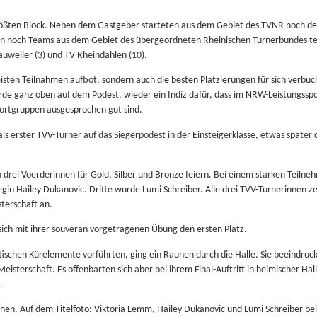
ößten Block. Neben dem Gastgeber starteten aus dem Gebiet des TVNR noch der
en noch Teams aus dem Gebiet des übergeordneten Rheinischen Turnerbundes te
rauweiler (3) und TV Rheindahlen (10).
isten Teilnahmen aufbot, sondern auch die besten Platzierungen für sich verbuc
de ganz oben auf dem Podest, wieder ein Indiz dafür, dass im NRW-Leistungsspo
portgruppen ausgesprochen gut sind.
 als erster TVV-Turner auf das Siegerpodest in der Einsteigerklasse, etwas späte
ch drei Voerderinnen für Gold, Silber und Bronze feiern. Bei einem starken Teilne
legin Hailey Dukanovic. Dritte wurde Lumi Schreiber. Alle drei TVV-Turnerinnen z
terschaft an.
 sich mit ihrer souverän vorgetragenen Übung den ersten Platz.
tischen Kürelemente vorführten, ging ein Raunen durch die Halle. Sie beeindru
sterschaft. Es offenbarten sich aber bei ihrem Final-Auftritt in heimischer Hal
.
hen. Auf dem Titelfoto: Viktoria Lemm, Hailey Dukanovic und Lumi Schreiber be