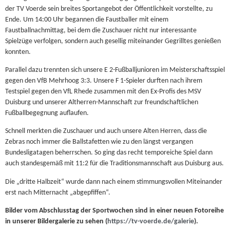
der TV Voerde sein breites Sportangebot der Öffentlichkeit vorstellte, zu
Ende. Um 14:00 Uhr begannen die Faustballer mit einem
Faustballnachmittag, bei dem die Zuschauer nicht nur interessante
Spielzüge verfolgen, sondern auch gesellig miteinander Gegrilltes genießen
konnten.
Parallel dazu trennten sich unsere E 2-Fußballjunioren im Meisterschaftsspiel
gegen den VfB Mehrhoog 3:3. Unsere F 1-Spieler durften nach ihrem
Testspiel gegen den VfL Rhede zusammen mit den Ex-Profis des MSV
Duisburg und unserer Altherren-Mannschaft zur freundschaftlichen
Fußballbegegnung auflaufen.
Schnell merkten die Zuschauer und auch unsere Alten Herren, dass die
Zebras noch immer die Ballstafetten wie zu den längst vergangen
Bundesligatagen beherrschen. So ging das recht temporeiche Spiel dann
auch standesgemäß mit 11:2 für die Traditionsmannschaft aus Duisburg aus.
Die „dritte Halbzeit“ wurde dann nach einem stimmungsvollen Miteinander
erst nach Mitternacht „abgepfiffen“.
Bilder vom Abschlusstag der Sportwochen sind in einer neuen Fotoreihe
in unserer Bildergalerie zu sehen (
https://tv-voerde.de/galerie
).