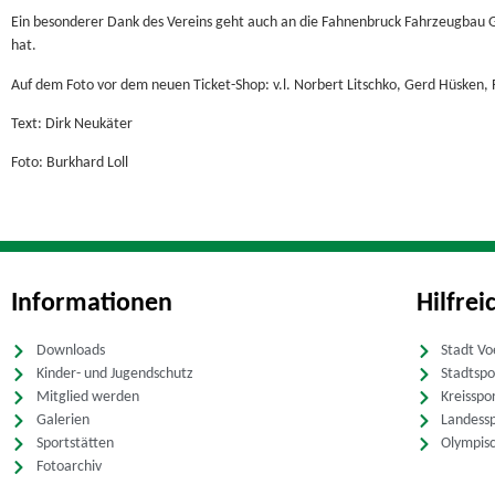
Ein besonderer Dank des Vereins geht auch an die Fahnenbruck Fahrzeugbau G
hat.
Auf dem Foto vor dem neuen Ticket-Shop: v.l. Norbert Litschko, Gerd Hüsken, 
Text: Dirk Neukäter
Foto: Burkhard Loll
Informationen
Hilfrei
Downloads
Stadt Vo
Kinder- und Jugendschutz
Stadtsp
Mitglied werden
Kreisspo
Galerien
Landess
Sportstätten
Olympis
Fotoarchiv