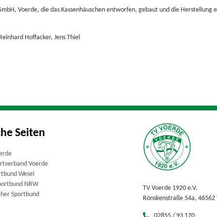
mbH, Voerde, die das Kassenhäuschen entworfen, gebaut und die Herstellung eb
Reinhard Hoffacker, Jens Thiel
che Seiten
erde
ortverband Voerde
rtbund Wesel
portbund NRW
TV Voerde 1920 e.V.
cher Sportbund
Rönskenstraße 54a, 46562
02855 / 93 170