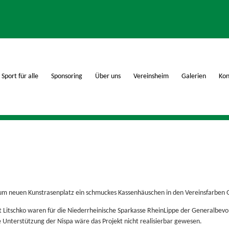
Sport für alle
Sponsoring
Über uns
Vereinsheim
Galerien
Kon
um neuen Kunstrasenplatz ein schmuckes Kassenhäuschen in den Vereinsfarben 
 Litschko waren für die Niederrheinische Sparkasse RheinLippe der Generalbev
 Unterstützung der Nispa wäre das Projekt nicht realisierbar gewesen.