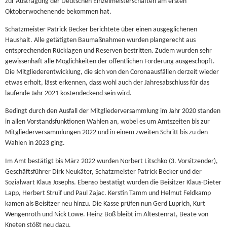
zur Austragung der Deutschen Einzelmeisterschaften am ersten
Oktoberwochenende bekommen hat.
Schatzmeister Patrick Becker berichtete über einen ausgeglichenen
Haushalt. Alle getätigten Baumaßnahmen wurden plangerecht aus
entsprechenden Rücklagen und Reserven bestritten. Zudem wurden sehr
gewissenhaft alle Möglichkeiten der öffentlichen Förderung ausgeschöpft.
Die Mitgliederentwicklung, die sich von den Coronaausfällen derzeit wieder
etwas erholt, lässt erkennen, dass wohl auch der Jahresabschluss für das
laufende Jahr 2021 kostendeckend sein wird.
Bedingt durch den Ausfall der Mitgliederversammlung im Jahr 2020 standen
in allen Vorstandsfunktionen Wahlen an, wobei es um Amtszeiten bis zur
Mitgliederversammlungen 2022 und in einem zweiten Schritt bis zu den
Wahlen in 2023 ging.
Im Amt bestätigt bis März 2022 wurden Norbert Litschko (3. Vorsitzender),
Geschäftsführer Dirk Neukäter, Schatzmeister Patrick Becker und der
Sozialwart Klaus Josephs. Ebenso bestätigt wurden die Beisitzer Klaus-Dieter
Lapp, Herbert Struif und Paul Zajac. Kerstin Tamm und Helmut Feldkamp
kamen als Beisitzer neu hinzu. Die Kasse prüfen nun Gerd Luprich, Kurt
Wengenroth und Nick Löwe. Heinz Boß bleibt im Ältestenrat, Beate von
Kneten stößt neu dazu.