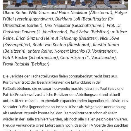
Obere Reihe: Willi Grans und Heinz Neukäter (Ältestenrat), Holger
Frütel (Vereinsjugendwart), Burkhard Loll (Beauftragter für
Öffentlichkeitsarbeit), Dirk Neukäter (Geschäftsführer), Prof. Dr.
Christoph Dauber (2. Vorsitzender), Paul Zajac (Beisitzer); mittlere
Reihe: Erich Ginz und Helmut Feldkamp (Beisitzer), Nick Löwe
(Kassenprüfer), Beate von Kneten (Ältestenrat), Kerstin Tamm
(Beisitzerin); untere Reihe: Norbert Litschko (3. Vorsitzender),
Patrik Becker (Schatzmeister), Gerd Hüsken (1. Vorsitzender),
Frank Retaiski (Beisitzer).
Die Berichte der Fachabteilungen fielen coronabedingt recht kurz aus.
Positiv war trotz der Beschränkungen die Entwicklung in der
Fußballabteilung, die es sogar notwendig machte, dass mit Paul Zajac und
Patrick Frosch zwei zusätzliche Beisitzer den Abteilungsvorstand aktuell
unterstützen müssen. Im ebenfalls expandierenden Jugendbereich löste Jens
Schräder Fußballjugendobmann Jochen Hülser ab. Wegen der Anerkennung
als Landesstützpunkt konnte bei den Trampolinturnern schon ab März
wieder in der Halle trainiert werden, als noch alle Hallen geschlossen waren.
Freudig verkündete Ursel Lefort auch noch, dass der TV Voerde den Zuschlag