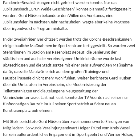
Pandemie-Beschränkungen nicht gefeiert werden konnte. Nur das
Jubiläumsbuch „Grün-Weiße Geschichten“ konnte planmäßig fertiggestellt
werden. Gerd Hüsken bekundete den Willen des Vorstands, eine
Jubiläumsfeier im nächsten Jahr nachzuholen, wagte aber keine Prognose
über irgendwelche Programminhalte.
In der zweijährigen Berichtszeit wurden trotz der Corona-Beschränkungen
einige bauliche Maßnahmen im Sportzentrum fertiggestellt. So wurden zwei
Stehtribünen im Stadion am Rasenplatz gebaut, die Sanierung der
städtischen und auch der vereinseigenen Umkleideräume wurde fast
abgeschlossen und die Stadt sorgte mit einer sehr aufwändigen Maßnahme
dafür, dass die Maulwürfe sich auf dem großen Trainings- und
Faustballrasenfeld nicht mehr wohl fühlen. Weiter berichtete Gerd Hüsken
über die Umbauten im Vereinsheim, die Modernisierung der
Toilettenanlagen und die gelungene Neugestaltung der
Vereinsheimterrasse. Last not least konnte der TV Voerde nach einer nur
fünfmonatigen Bauzeit im Juli seinen Sportbetrieb auf dem neuen
Kunstrasenplatz aufnehmen.
Mit Stolz berichtete Gerd Hüsken über zwei nennenswerte Ehrungen von
Mitgliedern. So wurde Vereinsjungendwart Holger Frütel vom Kreis Wesel
für sein außerordentliches Engagement im Sport geehrt und Werner Hülser,