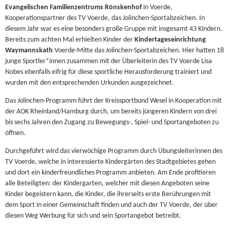
Evangelischen Familienzentrums Rönskenhof
in Voerde,
Kooperationspartner des TV Voerde, das Jolinchen-Sportabzeichen. In
diesem Jahr war es eine besonders große Gruppe mit insgesamt 43 Kindern.
Bereits zum achten Mal erhielten Kinder der
Kindertageseinrichtung
Waymannskath
Voerde-Mitte das Jolinchen-Sportabzeichen. Hier hatten 18
junge Sportler*innen zusammen mit der Überleiterin des TV Voerde Lisa
Nobes ebenfalls eifrig für diese sportliche Herausforderung trainiert und
wurden mit den entsprechenden Urkunden ausgezeichnet.
Das Jolinchen-Programm führt der Kreissportbund Wesel in Kooperation mit
der AOK Rheinland/Hamburg durch, um bereits jüngeren Kindern von drei
bis sechs Jahren den Zugang zu Bewegungs-, Spiel- und Sportangeboten zu
öffnen.
Durchgeführt wird das vierwöchige Programm durch Übungsleiterinnen des
TV Voerde, welche in interessierte Kindergärten des Stadtgebietes gehen
und dort ein kinderfreundliches Programm anbieten. Am Ende profitieren
alle Beteiligten: der Kindergarten, welcher mit diesen Angeboten seine
Kinder begeistern kann, die Kinder, die ihrerseits erste Berührungen mit
dem Sport in einer Gemeinschaft finden und auch der TV Voerde, der über
diesen Weg Werbung für sich und sein Sportangebot betreibt.